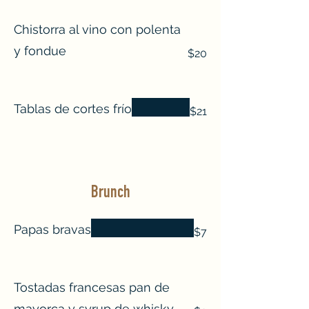
Chistorra al vino con polenta
y fondue
$20
Tablas de cortes frío
$21
Brunch
Papas bravas
$7
Tostadas francesas pan de
mayorca y syrup de whisky