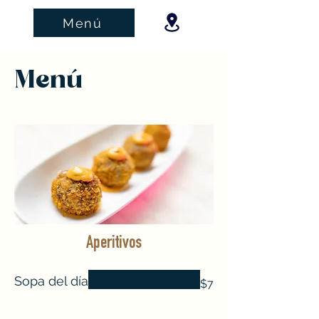
Menú
Menú
Aperitivos
Sopa del día
$7